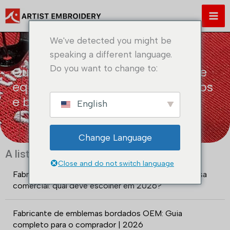
Saltar
para
o
We've detected you might be
conteúdo
speaking a different language.
Do you want to change to:
Guia de emblemas bordados de
equipas desportivas: Design, usos
e benefícios
English
Change Language
A lista de mensagens mais recentes
Close and do not switch language
Fabricante de emblemas bordados OEM vs. empresa
comercial: qual deve escolher em 2026?
Fabricante de emblemas bordados OEM: Guia
completo para o comprador | 2026