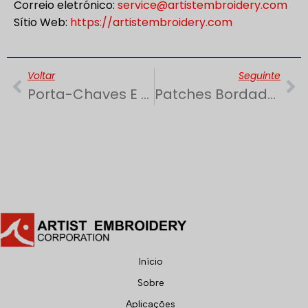
Correio eletrónico:
service@artistembroidery.com
Sítio Web:
https://artistembroidery.com
Anterior
Se
Voltar
Seguinte
Porta-Chaves E Amuletos Bordados | Pequenos Detalhes, Grande Impacto De Marca
Patches Bordados Sustentáveis | Materiais E Linhas Ecológicos
Início
Sobre
Aplicações