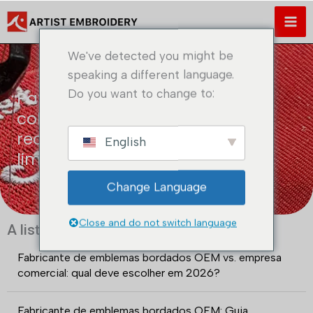
Saltar
para
o
We've detected you might be
conteúdo
speaking a different language.
Do you want to change to:
Patches bordados para
coleccionadores - de
recordações a arte de edição
English
limitada
Change Language
Close and do not switch language
A lista de mensagens mais recentes
Fabricante de emblemas bordados OEM vs. empresa
comercial: qual deve escolher em 2026?
Fabricante de emblemas bordados OEM: Guia