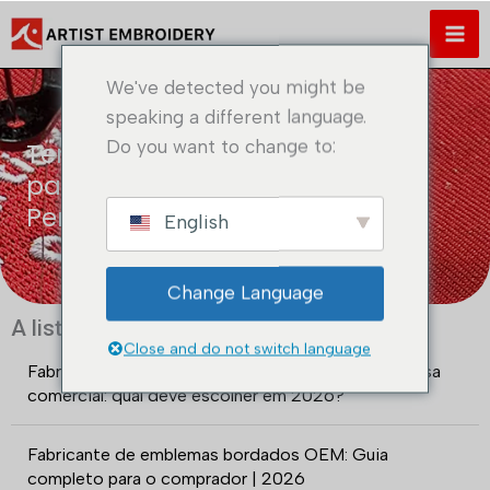
Saltar
para
o
We've detected you might be
conteúdo
speaking a different language.
Do you want to change to:
Tendências do mercado global
para patches bordados |
Perspectivas e crescimento
English
Change Language
A lista de mensagens mais recentes
Close and do not switch language
Fabricante de emblemas bordados OEM vs. empresa
comercial: qual deve escolher em 2026?
Fabricante de emblemas bordados OEM: Guia
completo para o comprador | 2026