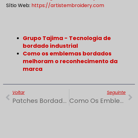
Sítio Web:
https://artistembroidery.com
Grupo Tajima - Tecnologia de
bordado industrial
Como os emblemas bordados
melhoram o reconhecimento da
marca
Anterior
Se
Voltar
Seguinte
Patches Bordados Na Indústria De Uniformes | Identidade E Profissionalismo
Como Os Emblemas Bordados Melhoram O Reconhecimento Da Marca E A Identidade De Marketing