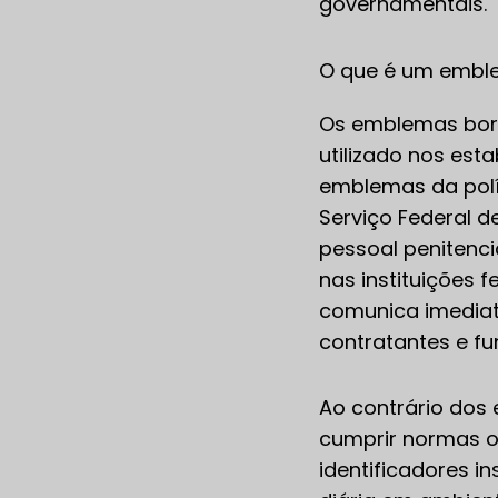
governamentais.
O que é um emble
Os emblemas borda
utilizado nos es
emblemas da polí
Serviço Federal d
pessoal penitenc
nas instituições 
comunica imediata
contratantes e f
Ao contrário dos
cumprir normas o
identificadores i