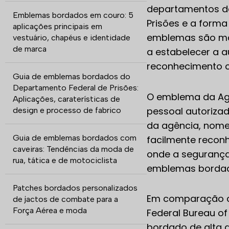
departamentos de
Emblemas bordados em couro: 5
Prisões e a forma
aplicações principais em
emblemas são mai
vestuário, chapéus e identidade
de marca
a estabelecer a a
reconhecimento c
Guia de emblemas bordados do
Departamento Federal de Prisões:
O emblema da Agê
Aplicações, caraterísticas de
pessoal autorizad
design e processo de fabrico
da agência, nome
Guia de emblemas bordados com
facilmente reconh
caveiras: Tendências da moda de
onde a segurança
rua, tática e de motociclista
emblemas bordado
Patches bordados personalizados
Em comparação c
de jactos de combate para a
Força Aérea e moda
Federal Bureau of
bordado de alta q