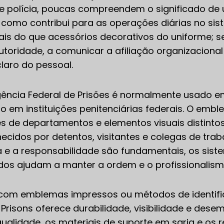
 polícia, poucas compreendem o significado de
 como contribui para as operações diárias no sist
s do que acessórios decorativos do uniforme; se
utoridade, a comunicar a afiliação organizacion
laro do pessoal.
ncia Federal de Prisões é normalmente usado em 
o em instituições penitenciárias federais. O emb
s de departamentos e elementos visuais distinto
ecidos por detentos, visitantes e colegas de tr
 e a responsabilidade são fundamentais, os sist
s ajudam a manter a ordem e o profissionalism
om emblemas impressos ou métodos de identif
 Prisons oferece durabilidade, visibilidade e dese
ualidade, os materiais de suporte em sarja e os