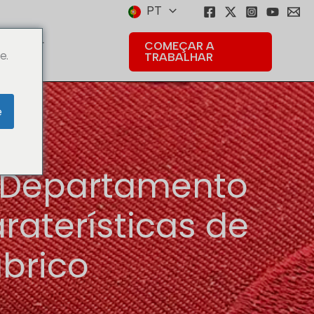
PT
omendar
COMEÇAR A
e.
TRABALHAR
e
 Departamento
araterísticas de
abrico