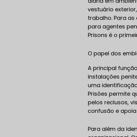
diária em ambient
vestuário exterio
trabalho. Para a
para agentes pen
Prisons é o prime
O papel dos emble
A principal funçã
instalações penit
uma identificaçã
Prisões permite q
pelos reclusos, v
confusão e apoia 
Para além da ide