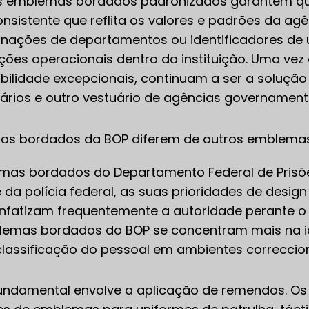
Os emblemas bordados padronizados garantem que
nsistente que reflita os valores e padrões da a
ignações de departamentos ou identificadores de
ções operacionais dentro da instituição. Uma v
sibilidade excepcionais, continuam a ser a solução
ários e outro vestuário de agências governamenta
 bordados da BOP diferem de outros emblemas 
mas bordados do Departamento Federal de Pris
e e da polícia federal, as suas prioridades de des
enfatizam frequentemente a autoridade perante o p
emas bordados do BOP se concentram mais na ide
classificação do pessoal em ambientes correccion
fundamental envolve a aplicação de remendos. Os 