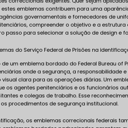
es correccionais exigentes. Quer sejam aplicado
r, estes emblemas contribuem para uma aparência
s agências governamentais e fornecedores de un
itenciários, compreender o objetivo e a estrutu
iro passo para selecionar a solução de design e 
mas do Serviço Federal de Prisões na identifica
o de um emblema bordado do Federal Bureau of Pr
enciárias onde a segurança, a responsabilidade e 
o visual clara para as operações diárias. Um em
ue os agentes penitenciários e os funcionários 
isitantes e colegas de trabalho. Esse reconhecime
os procedimentos de segurança institucional.
ntificação, os emblemas correcionais federais ta