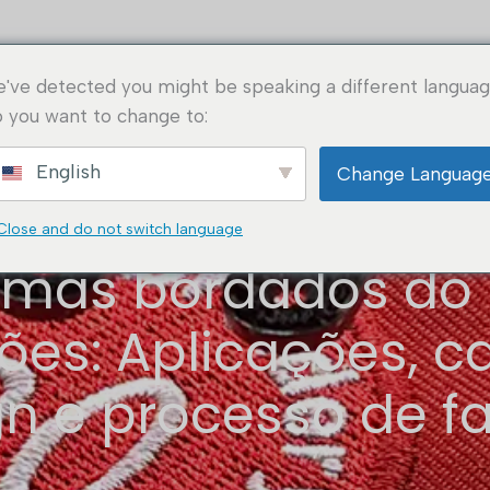
ício
Sobre
Aplicações
Soluções
Como enc
've detected you might be speaking a different languag
nhecimentos
FAQ
 you want to change to:
English
Change Languag
Close and do not switch language
emas bordados do
ões: Aplicações, c
n e processo de f