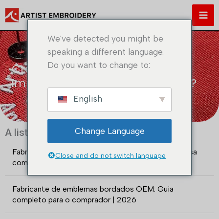
Saltar
para
o
We've detected you might be
conteúdo
speaking a different language.
Do you want to change to:
Crachás bordados vs Crachás
impressos - Qual deve escolher?
English
Change Language
A lista de mensagens mais recentes
Fabricante de emblemas bordados OEM vs. empresa
Close and do not switch language
comercial: qual deve escolher em 2026?
Fabricante de emblemas bordados OEM: Guia
completo para o comprador | 2026