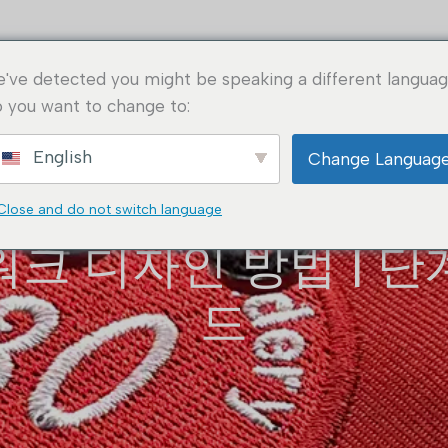
홈
정보
애플리케이션
솔루션
주문 방
've detected you might be speaking a different languag
 you want to change to:
English
Change Languag
Close and do not switch language
크 디자인 방법 | 
드