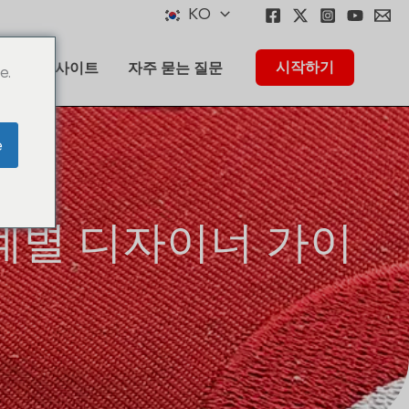
KO
시작하기
법
인사이트
자주 묻는 질문
e.
e
단계별 디자이너 가이