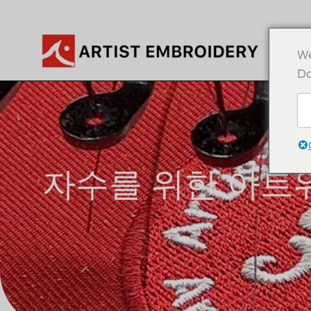
콘
텐
츠
We
로
Do
건
너
뛰
기
자수를 위한 아트워