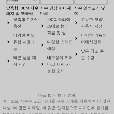
맞춤형 OEM 자수
자수 견장 & 어깨
자수 열쇠고리 및
패치 및 엠블럼
마크
참
맞춤형 디자인
100% 폴리에
고유한 모양
옵션
스테르 능직
사용자 지정
직물 및 실.
다양한 백업
다양한 기능의
유형 사용 가
다양한 스레드
어태치먼트
능
색상
낮은 최소 주
빠른 샘플 제
내구성이 뛰어
문 수량
작 시간
나고 세탁 가
능한 소재
바늘 15개. 최대 효과.
아티스트 자수는 고급 15니들 자수 기계를 사용하여 더 많은
색상, 더 많은 디테일, 더 많은 입체감으로 디자인에 생기를