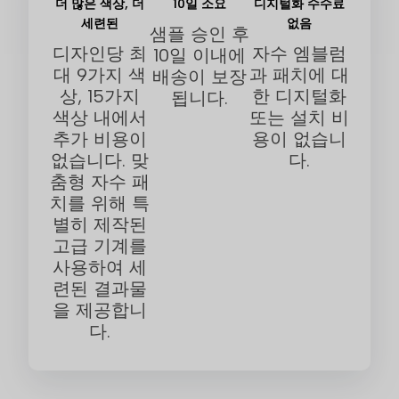
더 많은 색상, 더
10일 소요
디지털화 수수료
세련된
없음
샘플 승인 후
디자인당 최
자수 엠블럼
10일 이내에
대 9가지 색
과 패치에 대
배송이 보장
상, 15가지
한 디지털화
됩니다.
색상 내에서
또는 설치 비
추가 비용이
용이 없습니
없습니다. 맞
다.
춤형 자수 패
치를 위해 특
별히 제작된
고급 기계를
사용하여 세
련된 결과물
을 제공합니
다.