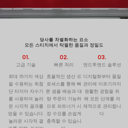
당사를 차별화하는 요소
모든 스티치에서 탁월한 품질과 정밀도
01.
02.
03.
고급 기술
빠른 처리
엔드투엔드 솔루션
최대 15가지 색상
효율적인 생산 프
디지털화부터 품질
을 수용하는 최첨
로세스를 통해 빠
관리에 이르기까지
단 타지마 자수기
른 샘플 배송과 대
원활한 경험을 위
를 사용하여 놀라
량 주문이 가능하
해 모든 단계를 자
운 시각적 결과를
므로 파트너가 시
체적으로 관리합니
얻을 수 있습니다.
장 수요를 손쉽게
다.
놀라운 시각적 결
충족할 수 있습니