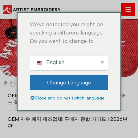
콘
텐
츠
We've detected you might be
로
speaking a different language.
건
Do you want to change to:
자수 패치 글로벌 시장 동향 | 인사이트
너
& 성장
뛰
기
English
Change Language
최신 게시물 목록
OEM 자수 패치 제조업체 대 무역 회사: 2026년에는 어
Close and do not switch language
느 쪽을 선택해야 할까요?
OEM 자수 패치 제조업체: 구매자 종합 가이드 | 2026년
판