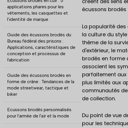
Écussons brodés en cuir : 5
créent des liens 
applications phares pour les
écussons brodés e
vêtements, les casquettes et
l'identité de marque
La popularité des
la culture du styl
Guide des écussons brodés du
Bureau fédéral des prisons :
thème de la survie
Applications, caractéristiques de
d'extérieur, le m
conception et processus de
brodés en forme 
fabrication
associent les sym
parfaitement aux 
Guide des écussons brodés en
plus limités aux a
forme de crâne : Tendances de la
mode streetwear, tactique et
communautés de c
biker
de collection.
Ecussons brodés personnalisés
Du point de vue d
pour l'armée de l'air et la mode
pour les technique