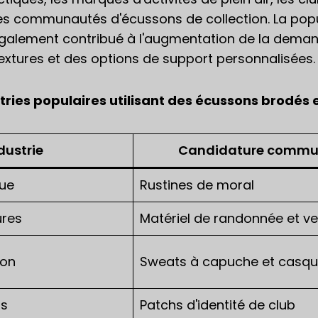
les communautés d'écussons de collection. La pop
 également contribué à l'augmentation de la dema
extures et des options de support personnalisées.
stries populaires utilisant des écussons brodés
ndustrie
Candidature comm
que
Rustines de moral
ures
Matériel de randonnée et v
ion
Sweats à capuche et casqu
ds
Patchs d'identité de club