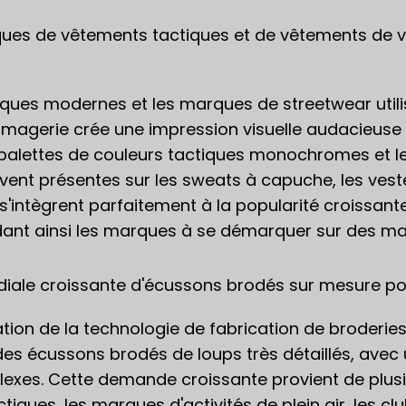
ues de vêtements tactiques et de vêtements de vi
iques modernes et les marques de streetwear uti
'imagerie crée une impression visuelle audacieuse
s palettes de couleurs tactiques monochromes et le
ent présentes sur les sweats à capuche, les veste
intègrent parfaitement à la popularité croissante 
aidant ainsi les marques à se démarquer sur des ma
ale croissante d'écussons brodés sur mesure pou
ation de la technologie de fabrication de broderi
es écussons brodés de loups très détaillés, avec 
plexes. Cette demande croissante provient de plus
iques, les marques d'activités de plein air, les c