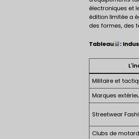
électroniques et 
édition limitée a
des formes, des t
Tableau
: Indu
L'i
Militaire et tacti
Marques extérie
Streetwear Fash
Clubs de motar