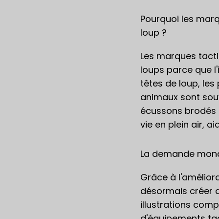
Pourquoi les marq
loup ?
Les marques tact
loups parce que l
têtes de loup, le
animaux sont souv
écussons brodés s'
vie en plein air, 
La demande mondi
Grâce à l'amélior
désormais créer d
illustrations com
d'équipements tact