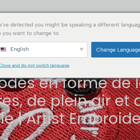
cueil
A propos de
Applications
Solutions
've detected you might be speaking a different languag
rspectives
FAQ
 you want to change to:
English
Change Languag
Close and do not switch language
odés en forme de l
es, de plein air e
lle | Artist Embroid