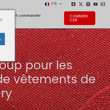
FR
Comment commander
COMMEN
e.
CER
e
oup pour les
t de vêtements de
ery