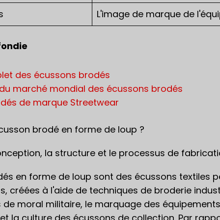
s
L'image de marque de l'équ
fondie
let des écussons brodés
du marché mondial des écussons brodés
odés de marque Streetwear
cusson brodé en forme de loup ?
ception, la structure et le processus de fabricat
és en forme de loup sont des écussons textiles p
ps, créées à l'aide de techniques de broderie indus
de moral militaire, le marquage des équipements de
t la culture des écussons de collection. Par rapp