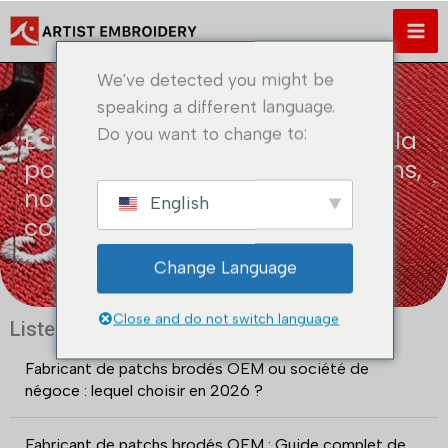
Skip
to
content
We've detected you might be
speaking a different language.
Do you want to change to:
Écussons brodés de l'armée, de la
police et des pompiers : Fonctions,
normes de conception et guide
English
complet d'application
Change Language
Close and do not switch language
Liste des derniers messages
Fabricant de patchs brodés OEM ou société de
négoce : lequel choisir en 2026 ?
Fabricant de patchs brodés OEM : Guide complet de