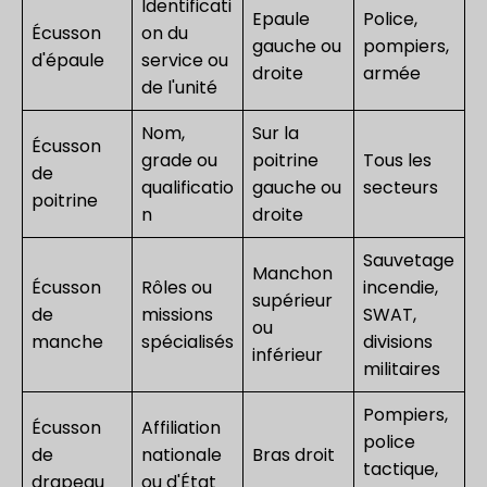
Identificati
Epaule
Police,
Écusson
on du
gauche ou
pompiers,
d'épaule
service ou
droite
armée
de l'unité
Nom,
Sur la
Écusson
grade ou
poitrine
Tous les
de
qualificatio
gauche ou
secteurs
poitrine
n
droite
Sauvetage
Manchon
Écusson
Rôles ou
incendie,
supérieur
de
missions
SWAT,
ou
manche
spécialisés
divisions
inférieur
militaires
Pompiers,
Écusson
Affiliation
police
de
nationale
Bras droit
tactique,
drapeau
ou d'État