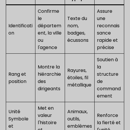
Confirme
Assure
le
Texte du
une
Identificati
départem
nom,
reconnais
on
ent, la ville
badges,
sance
ou
écussons
rapide et
l'agence
précise
Soutien à
Montre la
la
Rayures,
Rang et
hiérarchie
structure
étoiles, fil
position
des
de
métallique
dirigeants
command
ement
Met en
Unité
Animaux,
valeur
Renforce
Symbole
outils,
l'histoire
la fierté et
et
emblèmes
et
l'unité