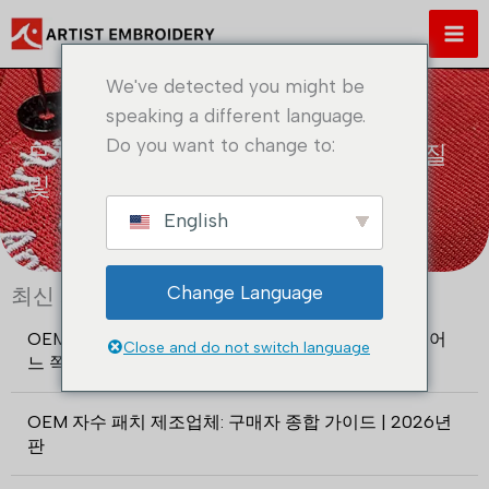
콘
텐
츠
We've detected you might be
로
speaking a different language.
건
Do you want to change to:
모자 전용 자수 패치 디자인: 모자 품질
너
및 브랜드 아이덴티티 향상
뛰
기
English
Change Language
최신 게시물 목록
OEM 자수 패치 제조업체 대 무역 회사: 2026년에는 어
Close and do not switch language
느 쪽을 선택해야 할까요?
OEM 자수 패치 제조업체: 구매자 종합 가이드 | 2026년
판