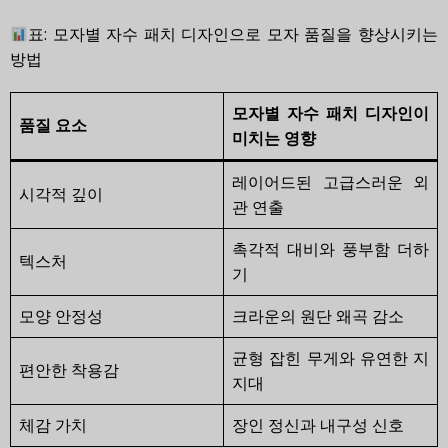
표: 모자별 자수 패치 디자인으로 모자 품질을 향상시키는
방법
모자별 자수 패치 디자인이
품질 요소
미치는 영향
레이어드된 고급스러운 외
시각적 깊이
관 연출
촉각적 대비와 풍부함 더하
텍스처
기
모양 안정성
크라운의 원단 왜곡 감소
균형 잡힌 무게와 유연한 지
편안한 착용감
지대
체감 가치
장인 정신과 내구성 신호