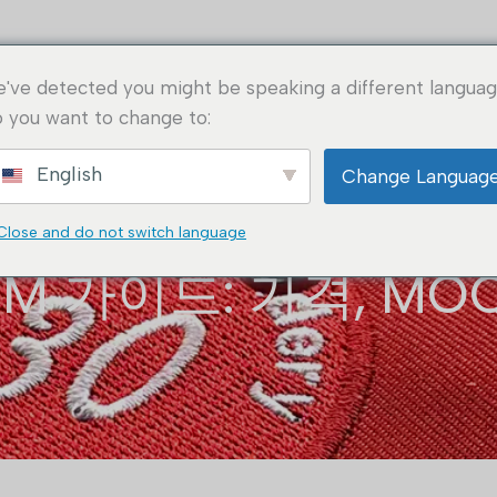
홈
정보
애플리케이션
솔루션
주문 방
've detected you might be speaking a different languag
 you want to change to:
English
Change Languag
Close and do not switch language
M 가이드: 가격, M