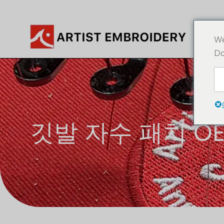
콘
텐
츠
We
로
Do
건
너
뛰
기
깃발 자수 패치 OE