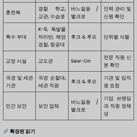
경찰 학교,
바느질용 /
인력 관리 및
훈련복
교관, 수습생
벨크로
신원 확인
K-9, 폭발물
특수 부대
처리반, 해양
후크 & 루프
단위별 식별
경찰, 항공대
전문 직원 신
교정 시설
교도관
Sew-On
분 확인
국경 및 세관
국경 순찰대,
기관 및 임직
후크 & 루프
기관
세관 직원
원 표창
기업 브랜딩
바느질용 /
민간 보안
보안 업체
과 직원 정체
벨크로
성
확장된 읽기