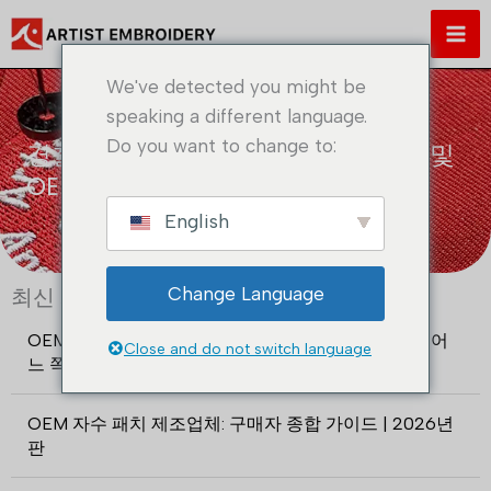
콘
텐
츠
We've detected you might be
로
speaking a different language.
건
Do you want to change to:
경찰 배지 가이드: 맞춤 디자인, 용도 및
너
OEM 제조
뛰
기
English
Change Language
최신 게시물 목록
OEM 자수 패치 제조업체 대 무역 회사: 2026년에는 어
Close and do not switch language
느 쪽을 선택해야 할까요?
OEM 자수 패치 제조업체: 구매자 종합 가이드 | 2026년
판