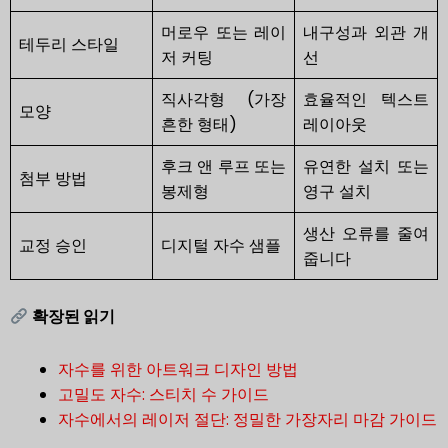
머로우 또는 레이
내구성과 외관 개
테두리 스타일
저 커팅
선
직사각형 (가장
효율적인 텍스트
모양
흔한 형태)
레이아웃
후크 앤 루프 또는
유연한 설치 또는
첨부 방법
봉제형
영구 설치
생산 오류를 줄여
교정 승인
디지털 자수 샘플
줍니다
확장된 읽기
자수를 위한 아트워크 디자인 방법
고밀도 자수: 스티치 수 가이드
자수에서의 레이저 절단: 정밀한 가장자리 마감 가이드