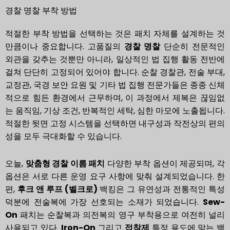
경찰 명찰 부착 방법
적절한 부착 방법을 선택하는 것은 패치 자체를 설계하는 것
만큼이나 중요합니다. 고품질의
경찰 명찰
단순히 전문적인
외관을 갖추는 것뿐만 아니라, 일상적인 법 집행 활동 전반에
걸쳐 단단히 고정되어 있어야 합니다. 순찰 경찰관, 전술 부대,
교정관, 국경 보안 요원 및 기타 법 집행 전문가들은 종종 신체
적으로 힘든 환경에서 근무하며, 이 과정에서 제복은 끊임없
는 움직임, 기상 조건, 반복적인 세탁, 심한 마모에 노출됩니다.
적절한 뒷면 고정 시스템을 선택하면 내구성과 작전상의 편의
성을 모두 극대화할 수 있습니다.
오늘,
맞춤형 경찰 이름 패치
다양한 부착 옵션이 제공되며, 각
옵션은 서로 다른 운영 요구 사항에 맞춰 설계되었습니다. 한
편,
후크 앤 루프 (벨크로)
백킹은 그 유연성과 전통적인 특성
덕분에 전술복에 가장 선호되는 소재가 되었습니다.
Sew-
On
패치는 순찰복과 의전복의 영구 부착용으로 여전히 널리
사용되고 있다.
Iron-On
그리고
접착제
특정 용도에 맞는 백