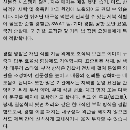
신분증 시스템과 달리, 자수 패치는 매일 햇빛, 습기, 마모, 반
복적인 세탁 및 혹독한 야외 환경에 노출되어도 견딜 수 있습
니다. 이러한 뛰어난 내구성 덕분에 신뢰할 수 있는 제복 식별
이 필요한 순찰 경찰관, SWAT 팀, 기마 경찰, 공항 보안 요원,
국경 순찰대, 군 경찰, 교정관 및 기타 법 집행 요원들에게 특
히 적합합니다.
경찰 명찰은 개인 식별 기능 외에도 조직의 브랜드 이미지 구
축과 업무 효율성 향상에도 기여합니다. 표준화된 서체, 실 색
상, 테두리 스타일, 부착 방식은 경찰서 전체에 걸쳐 통일된 외
관을 조성하여 전문성을 높이고 대중의 신뢰를 강화하는 데
도움이 됩니다. 또한 많은 기관에서는 지역별 운영 요건을 반
영하기 위해 부서 약어, 부대 식별 번호, 계급 명칭 또는 다국
어 문구를 패치에 포함하기도 합니다. 후크 앤 루프(벨크로),
봉제, 열접착식 뒷면 처리와 같은 현대적인 부착 방식을 결합
함으로써, 경찰 이름 패치는 내구성과 외관을 해치지 않으면
서도 제복 간에 신속하게 교체하거나 옮겨 부착할 수 있습니
다.