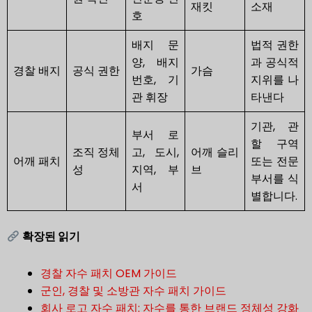
재킷
소재
호
배지 문
법적 권한
양, 배지
과 공식적
경찰 배지
공식 권한
가슴
번호, 기
지위를 나
관 휘장
타낸다
기관, 관
부서 로
할 구역
조직 정체
고, 도시,
어깨 슬리
어깨 패치
또는 전문
성
지역, 부
브
부서를 식
서
별합니다.
확장된 읽기
경찰 자수 패치 OEM 가이드
군인, 경찰 및 소방관 자수 패치 가이드
회사 로고 자수 패치: 자수를 통한 브랜드 정체성 강화