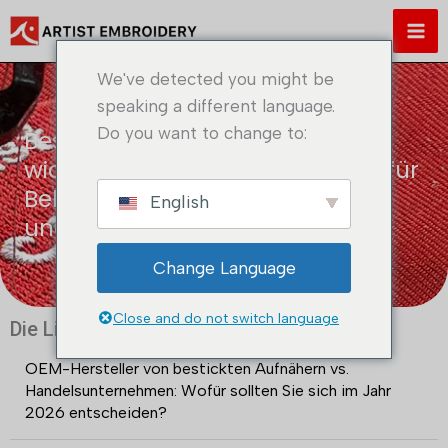
Zum
Inhalt
springen
We've detected you might be
speaking a different language.
Do you want to change to:
Bestickte Lederaufnäher: 5
wichtige Anwendungsbereiche für
Bekleidung, Kopfbedeckungen
English
und Markenidentität
Change Language
Close and do not switch language
Die Liste der letzten Beiträge
OEM-Hersteller von bestickten Aufnähern vs.
Handelsunternehmen: Wofür sollten Sie sich im Jahr
2026 entscheiden?