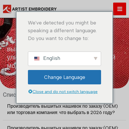
Перейти
к
содержимому
We've detected you might be
speaking a different language.
Do you want to change to:
Путеводитель по нашивкам с
вышитыми черепами: Тенденции
уличной, тактической и байкерской
English
моды
Change Language
Close and do not switch language
Список последних сообщений
Производитель вышитых нашивок по заказу (OEM)
или торговая компания: что выбрать в 2026 году?
Производитель вышитых нашивок по заказу (OEM):