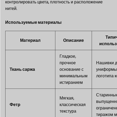
контролировать цвета, плотность и расположение
нитей.
Используемые материалы
Типи
Материал
Описание
использ
Гладкое,
прочное
Нашивки 
Ткань саржа
основание с
униформы
минимальным
логотипа 
истиранием
Старинны
Мягкая,
выпущенн
Фетр
классическая
ограниче
текстура
тиражом м