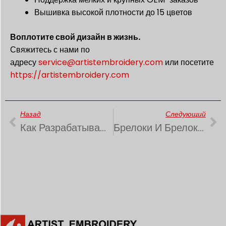
Вышивка высокой плотности до 15 цветов
Воплотите свой дизайн в жизнь.
Свяжитесь с нами по
адресу
service@artistembroidery.com
или посетите
https://artistembroidery.com
Пред
Сл
Назад
Следующий
Как Разрабатываются И Используются Погоны В Военной И Форменной Одежде
Брелоки И Брелоки С Вышивкой | Маленькие Детали, Большой Эффект Брендинга