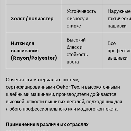
Устойчивость
Наружные
Холст / полиэстер
к износу и
тактическ
стирке
нашивки
Высокий
Нитки для
Все
блеск и
вышивания
професси
стойкость
(Rayon/Polyester)
вышивки
цвета
Сочетая эти материалы с нитями,
сертифицированными Oeko-Tex, и высокоточными
швейными машинами, производители добиваются
высокой четкости вышитых деталей, подходящих для
любого профессионального или модного контекста.
Применение в различных отраслях