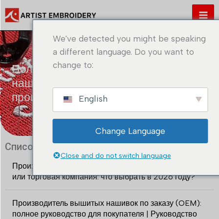
Перейти
к
содержимому
We've detected you might be speaking
a different language. Do you want to
change to:
Полное руководство по вышитым
нашивкам | Применение, дизайн и
производство
English
Change Language
Список последних сообщений
Close and do not switch language
Производитель вышитых нашивок по заказу (OEM)
или торговая компания: что выбрать в 2026 году?
Производитель вышитых нашивок по заказу (OEM):
полное руководство для покупателя | Руководство