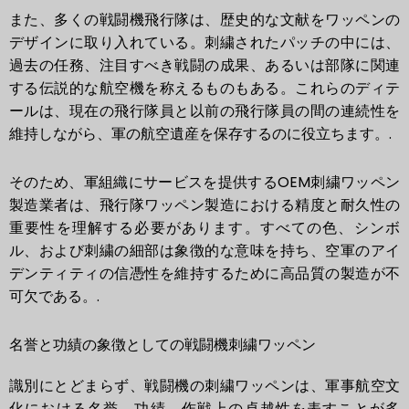
また、多くの戦闘機飛行隊は、歴史的な文献をワッペンの
デザインに取り入れている。刺繍されたパッチの中には、
過去の任務、注目すべき戦闘の成果、あるいは部隊に関連
する伝説的な航空機を称えるものもある。これらのディテ
ールは、現在の飛行隊員と以前の飛行隊員の間の連続性を
維持しながら、軍の航空遺産を保存するのに役立ちます。.
そのため、軍組織にサービスを提供するOEM刺繍ワッペン
製造業者は、飛行隊ワッペン製造における精度と耐久性の
重要性を理解する必要があります。すべての色、シンボ
ル、および刺繍の細部は象徴的な意味を持ち、空軍のアイ
デンティティの信憑性を維持するために高品質の製造が不
可欠である。.
名誉と功績の象徴としての戦闘機刺繍ワッペン
識別にとどまらず、戦闘機の刺繍ワッペンは、軍事航空文
化における名誉、功績、作戦上の卓越性を表すことが多