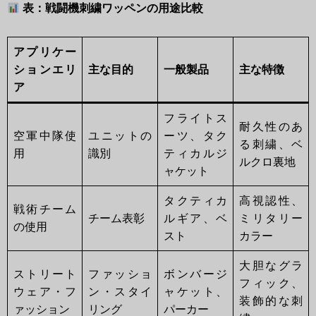
表：戦闘機刺繍ワッペンの用途比較
アプリケー
ションエリ
主な目的
一般製品
主な特徴
ア
フライトス
耐久性のあ
空軍中隊使
ユニットの
ーツ、タク
る刺繍、ベ
用
識別
ティカルジ
ルクロ裏地
ャケット
タクティカ
高視認性、
戦術チーム
チーム表彰
ルギア、ベ
ミリタリー
の使用
スト
カラー
大胆なグラ
ストリート
ファッショ
ボンバージ
フィック、
ウェア・フ
ン・スタイ
ャケット、
装飾的な刺
ァッション
リング
パーカー