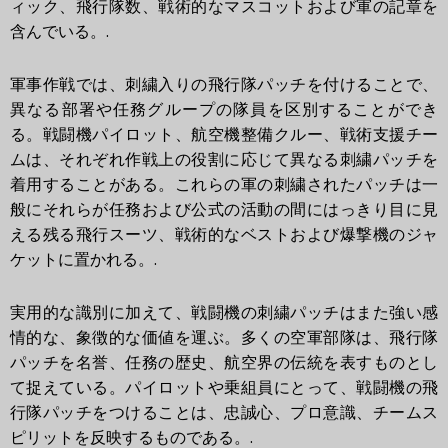
ィック、飛行隊数、戦術的なマスコットおよび軍の記章を
含んでいる。.
軍事作戦では、刺繍入りの飛行隊パッチを付けることで、
異なる部署や任務グループの隊員を区別することができ
る。戦闘機パイロット、航空機整備クルー、戦術支援チー
ムは、それぞれ作戦上の役割に応じて異なる刺繍パッチを
着用することがある。これらの軍の刺繍されたパッチは一
般にそれらが任務および公式の活動の間にはっきり目に見
える残る飛行スーツ、戦術的なベストおよび爆撃機のジャ
ケットに置かれる。.
実用的な識別に加えて、戦闘機の刺繍パッチはまた強い感
情的な、象徴的な価値を運ぶ。多くの空軍部隊は、飛行隊
パッチを名誉、任務の歴史、航空界の伝統を表すものとし
て捉えている。パイロットや乗組員にとって、戦闘機の飛
行隊パッチをつけることは、忠誠心、プロ意識、チームス
ピリットを反映するものである。.